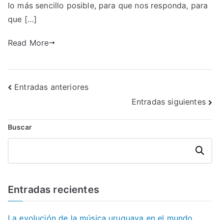
lo más sencillo posible, para que nos responda, para
que […]
Read More
Navegación
Entradas anteriores
Entradas siguientes
de
entradas
Buscar
Buscar
Entradas recientes
La evolución de la música uruguaya en el mundo