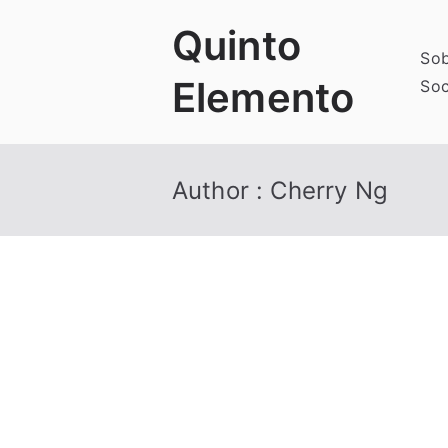
Skip
Quinto
to
Sob
content
Elemento
Soc
Author :
Cherry Ng