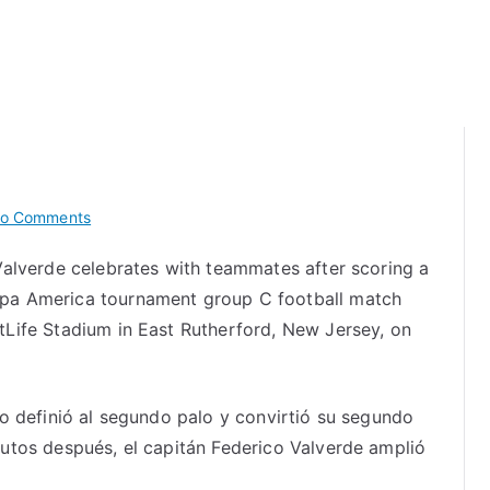
on
o Comments
Uruguay
Valverde celebrates with teammates after scoring a
goleó
pa America tournament group C football match
5
a
Life Stadium in East Rutherford, New Jersey, on
0
a
Bolivia
o definió al segundo palo y convirtió su segundo
y
utos después, el capitán Federico Valverde amplió
es
líder