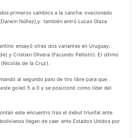
del
 dos primeros cambios a la cancha: ovacionado
grupo
z (Darwin Núñez),y también entró Lucas Olaza
C
con
puntaje
gentino ensayó otras dos variantes en Uruguay:
perfecto
) y Cristian Olivera (Facundo Pellistri). El último
(Nicolás de la Cruz).
 mandó al segundo palo de tiro libre para que
este goleó 5 a 0 y se posicionó como líder del
ontan este encuentro tras el debut triunfal ante
 bolivianos llegan de caer ante Estados Unidos por