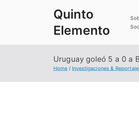
Skip
Quinto
to
Sob
content
Elemento
Soc
Uruguay goleó 5 a 0 a B
Home
Investigaciones & Reportaje